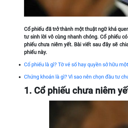
Cổ phiếu đã trở thành một thuật ngữ khá quen
tư sinh lời vô cùng nhanh chóng. Cổ phiếu có 
phiếu chưa niêm yết. Bài viết sau đây sẽ chi
phiếu này.
Cổ phiếu là gì? Tờ vé số hay quyền sở hữu mô
Chứng khoán là gì? Vì sao nên chọn đầu tư c
1. Cổ phiếu chưa niêm yết