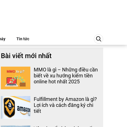
máy
Tin tức
Bài viết mới nhất
MMO là gì – Những điều cần
biết về xu hướng kiếm tiền
online hot nhất 2025
Fulfillment by Amazon là gì?
Lợi ích và cách đăng ký chi
tiết