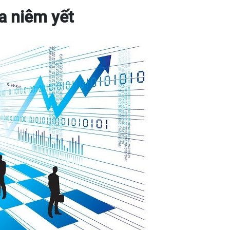
a niêm yết