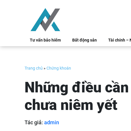
Skip
to
content
Tư vấn bảo hiểm
Bất động sản
Tài chính –
Trang chủ
»
Chứng khoán
Những điều cần 
chưa niêm yết
Tác giả:
admin