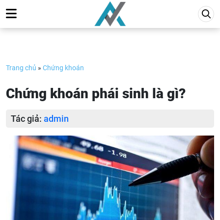
Skip
to
content
Trang chủ
»
Chứng khoán
Chứng khoán phái sinh là gì?
Tác giả:
admin