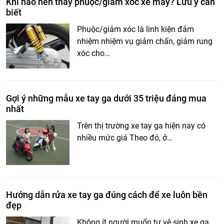
Khi nào nên thay phuộc/giảm xóc xe máy? Lưu ý cần
biết
Phuộc/giảm xóc là linh kiện đảm
nhiệm nhiệm vụ giảm chấn, giảm rung
xóc cho…
Gợi ý những mẫu xe tay ga dưới 35 triệu đáng mua
nhất
Trên thị trường xe tay ga hiện nay có
nhiều mức giá Theo đó, ở…
Hướng dẫn rửa xe tay ga đúng cách để xe luôn bền
đẹp
Không ít người muốn tự vệ sinh xe ga