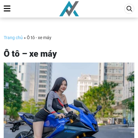
Skip
to
content
Trang chủ
»
Ô tô - xe máy
Ô tô – xe máy