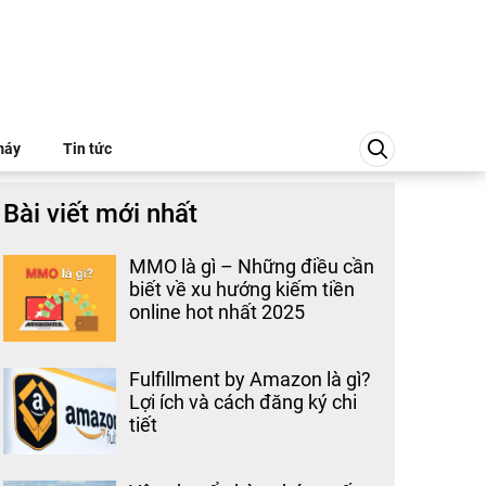
máy
Tin tức
Bài viết mới nhất
MMO là gì – Những điều cần
biết về xu hướng kiếm tiền
online hot nhất 2025
Fulfillment by Amazon là gì?
Lợi ích và cách đăng ký chi
tiết