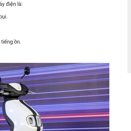
y điện là:
bụi.
 tiếng ồn.