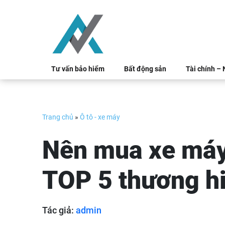
Skip
to
content
Tư vấn bảo hiểm
Bất động sản
Tài chính –
Trang chủ
»
Ô tô - xe máy
Nên mua xe máy
TOP 5 thương hi
Tác giả:
admin