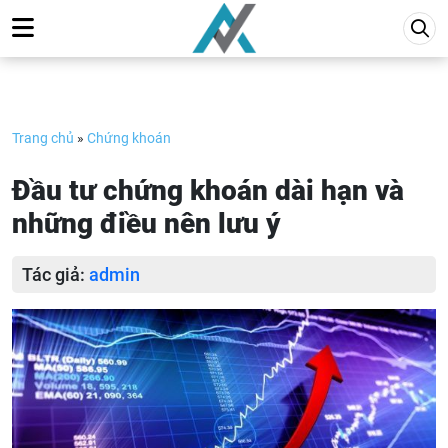
Skip
to
content
Trang chủ
»
Chứng khoán
Đầu tư chứng khoán dài hạn và
những điều nên lưu ý
Tác giả:
admin