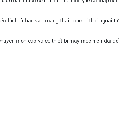
au đó bạn muốn có thai tự nhiên thì tỷ lệ rất thấp nên
ển hình là bạn vẫn mang thai hoặc bị thai ngoài tử
ĩ chuyên môn cao và có thiết bị máy móc hiện đại để