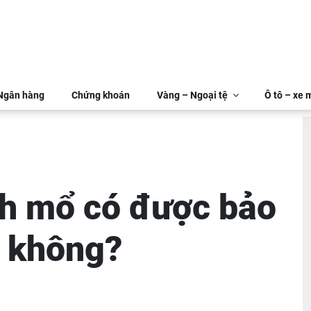
 Ngân hàng
Chứng khoán
Vàng – Ngoại tệ
Ô tô – xe 
inh mổ có được bảo
n không?