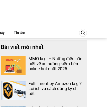
máy
Tin tức
Bài viết mới nhất
MMO là gì – Những điều cần
biết về xu hướng kiếm tiền
online hot nhất 2025
Fulfillment by Amazon là gì?
Lợi ích và cách đăng ký chi
tiết