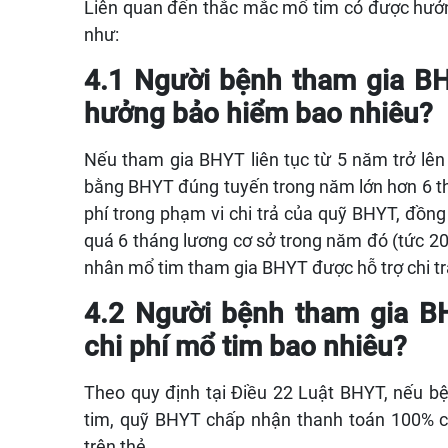
Liên quan đến thắc mắc mổ tim có được hưởn
như:
4.1 Người bệnh tham gia B
hưởng bảo hiểm bao nhiêu?
Nếu tham gia BHYT liên tục từ 5 năm trở lên v
bằng BHYT đúng tuyến trong năm lớn hơn 6 th
phí trong phạm vi chi trả của quỹ BHYT, đồng
quá 6 tháng lương cơ sở trong năm đó (tức 20
nhân mổ tim tham gia BHYT được hỗ trợ chi tr
4.2 Người bệnh tham gia B
chi phí mổ tim bao nhiêu?
Theo quy định tại Điều 22 Luật BHYT, nếu 
tim, quỹ BHYT chấp nhận thanh toán 100% ch
trên thẻ.