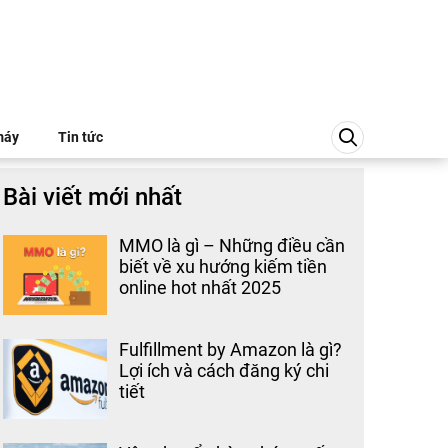
máy
Tin tức
Bài viết mới nhất
MMO là gì – Những điều cần
biết về xu hướng kiếm tiền
online hot nhất 2025
Fulfillment by Amazon là gì?
Lợi ích và cách đăng ký chi
tiết