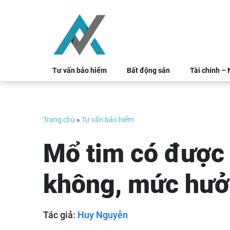
Skip
to
content
Tư vấn bảo hiểm
Bất động sản
Tài chính –
Trang chủ
»
Tư vấn bảo hiểm
Mổ tim có được
không, mức hưở
Tác giả:
Huy Nguyễn