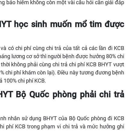
g bảo hiểm không còn một vài câu hỏi cần giải đáp
HYT học sinh muốn mổ tim được
à có chi phí cùng chi trả của tất cả các lần đi KCB
áng lương cơ sở thì người bệnh được hưởng 80% chi
 thời không phải cùng chi trả chi phí KCB BHYT vượt
% chi phí khám còn lại). Điều này tương đương bệnh
ả 100% chi phí KCB.
HYT Bộ Quốc phòng phải chi trả
bệnh nhân sử dụng BHYT của Bộ Quốc phòng đi KCB
i phí KCB trong phạm vi chi trả và mức hưởng ghi