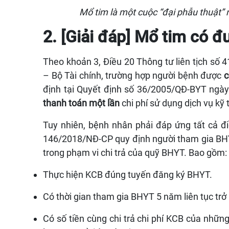
Mổ tim là một cuộc “đại phẫu thuật” 
2. [Giải đáp] Mổ tim có
Theo khoản 3, Điều 20 Thông tư liên tịch số
– Bộ Tài chính, trường hợp người bệnh được
c
định tại Quyết định số 36/2005/QĐ-BYT ngà
thanh toán một lần
chi phí sử dụng dịch vụ kỹ 
Tuy nhiên, bệnh nhân phải đáp ứng tất cả đ
146/2018/NĐ-CP quy định người tham gia BH
trong phạm vi chi trả của quỹ BHYT. Bao gồm:
Thực hiện KCB đúng tuyến đăng ký BHYT.
Có thời gian tham gia BHYT 5 năm liên tục trở 
Có số tiền cùng chi trả chi phí KCB của nhữn