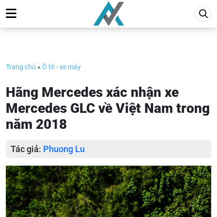
Skip
to
content
Trang chủ
»
Ô tô - xe máy
Hãng Mercedes xác nhận xe
Mercedes GLC về Việt Nam trong
năm 2018
Tác giả:
Phuong Lu