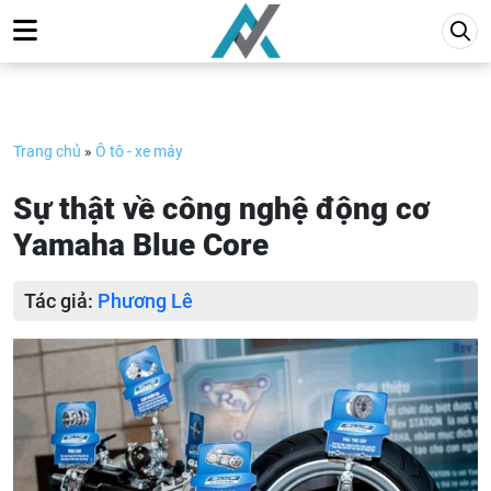
Skip
to
content
Trang chủ
»
Ô tô - xe máy
Sự thật về công nghệ động cơ
Yamaha Blue Core
Tác giả:
Phương Lê