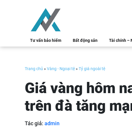
Skip
to
content
Tư vấn bảo hiểm
Bất động sản
Tài chính –
Trang chủ
»
Vàng - Ngoại tệ
»
Tỷ giá ngoài tệ
Giá vàng hôm na
trên đà tăng m
Tác giả:
admin