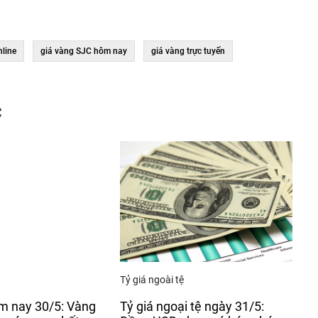
nline
giá vàng SJC hôm nay
giá vàng trực tuyến
c
Tỷ giá ngoài tệ
m nay 30/5: Vàng
Tỷ giá ngoại tệ ngày 31/5: