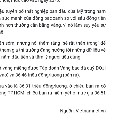
nce, mức cao vào ngày 23/5.
iệu tuyên bố thất nghiệp ban đầu của Mỹ trong năm
iá sức mạnh của đồng bạc xanh so với sáu đồng tiền
nh hơn thường cân bằng vàng, vì nó làm suy yếu sự
hế.
lên sớm, nhưng nói thêm rằng “sẽ rất thận trọng” để
tham gia thị trường đang hướng tới những dữ liệu về
g năm đầu tiên và tâm lý người tiêu dùng.
iá vàng miếng được Tập đoàn Vàng bạc đá quý DOJI
ào) và 36,46 triệu đồng/lượng (bán ra).
a vào là 36,31 triệu đồng/lượng, ở chiều bán ra có
rường TP.HCM, chiều bán ra niêm yết ở mức giá 36,51
Nguồn: Vietnamnet.vn