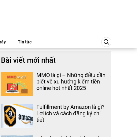
máy
Tin tức
Bài viết mới nhất
MMO là gì – Những điều cần
biết về xu hướng kiếm tiền
online hot nhất 2025
Fulfillment by Amazon là gì?
Lợi ích và cách đăng ký chi
tiết