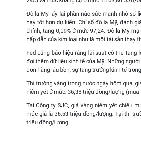
24/5 và mức kháng cự ở mức 1.263,80 USD/ou
Đô la Mỹ lấy lại phần nào sức mạnh nhờ số l
nay tốt hơn dự kiến. Chỉ số đô la Mỹ, đánh g
chính, tăng 0,09% ở mức 97,24. Đô la Mỹ mạ
hấp dẫn của kim loại như là một tài sản thay t
Fed cũng báo hiệu rằng lãi suất có thể tăng 
đợi thêm dữ liệu kinh tế của Mỹ. Những người 
đơn hàng lâu bền, sự tăng trưởng kinh tế tron
Thị trường vàng trong nước ngày hôm qua, g
niêm yết ở mức: 36,38 triệu đồng/lượng (mua v
Tại Công ty SJC, giá vàng niêm yết chiều mu
mức giá là 36,53 triệu đồng/lượng. Tại thị t
triệu đồng/lượng.