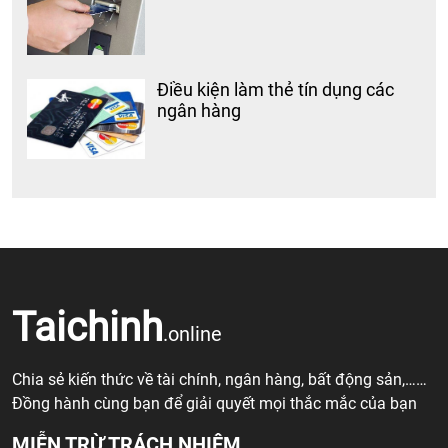
Điều kiện làm thẻ tín dụng các
ngân hàng
Taichinh
.online
Chia sẻ kiến thức về tài chính, ngân hàng, bất động sản,……
Đồng hành cùng bạn để giải quyết mọi thắc mắc của bạn
MIỄN TRỪ TRÁCH NHIỆM