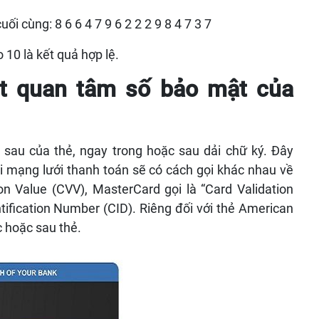
ối cùng: 8 6 6 4 7 9 6 2 2 2 9 8 4 7 3 7
o 10 là kết quả hợp lệ.
t quan tâm số bảo mật của
 sau của thẻ, ngay trong hoặc sau dải chữ ký. Đây
i mạng lưới thanh toán sẽ có cách gọi khác nhau về
on Value (CVV), MasterCard gọi là “Card Validation
ification Number (CID). Riêng đối với thẻ American
c hoặc sau thẻ.