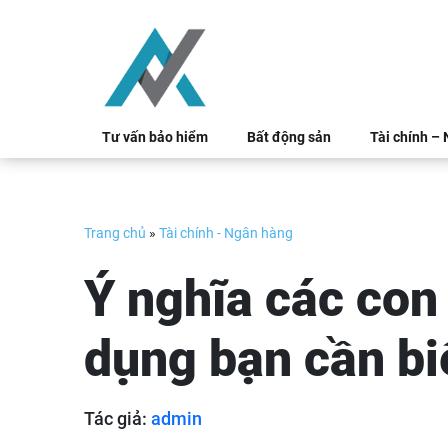
Skip
to
content
Tư vấn bảo hiểm
Bất động sản
Tài chính –
Trang chủ
»
Tài chính - Ngân hàng
Ý nghĩa các con 
dụng bạn cần bi
Tác giả:
admin