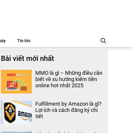
máy
Tin tức
Bài viết mới nhất
MMO là gì – Những điều cần
biết về xu hướng kiếm tiền
online hot nhất 2025
Fulfillment by Amazon là gì?
Lợi ích và cách đăng ký chi
tiết