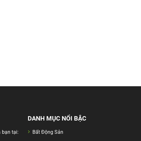
DANH MỤC NỔI BẬC
 bạn tại:
Bất Động Sản