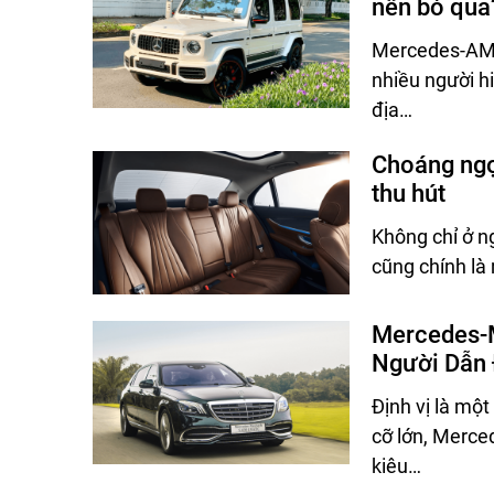
nên bỏ qua
Mercedes-AMG 
nhiều người h
địa…
Choáng ngợ
thu hút
Không chỉ ở n
cũng chính là
Mercedes-M
Người Dẫn 
Định vị là mộ
cỡ lớn, Merce
kiêu…