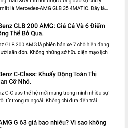
ững mẫu SUV thu hút được đông đảo sự chú ý
ra mắt là Mercedes-AMG GLB 35 4MATIC. Đây là…
Benz GLB 200 AMG: Giá Cả Và 6 Điểm
ông Thể Bỏ Qua.
z GLB 200 AMG là phiên bản xe 7 chỗ hiện đang
ười săn đón. Không những sở hữu diện mạo lịch
enz C-Class: Khuấy Động Toàn Thị
an Cỡ Nhỏ.
z C-Class thế hệ mới mang trong mình nhiều sự
trội từ trong ra ngoài. Không chỉ đưa đến trải
MG G 63 giá bao nhiêu? Vì sao không