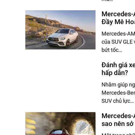
Mercedes-
Đầy Mê Ho
Mercedes-AMG
của SUV GLE v
bứt tốc…
Đánh giá x
hấp dẫn?
Nhằm giúp ngư
Mercedes-Benz
SUV chủ lực…
Mercedes-A
sao nên sở