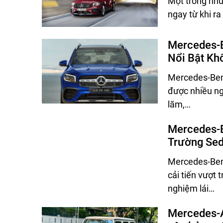
Một trong nh
ngay từ khi 
Mercedes-
Nổi Bật Kh
Mercedes-Ben
được nhiều ng
lãm,…
Mercedes-B
Trường Sed
Mercedes-Ben
cải tiến vượt 
nghiệm lái…
Mercedes-A