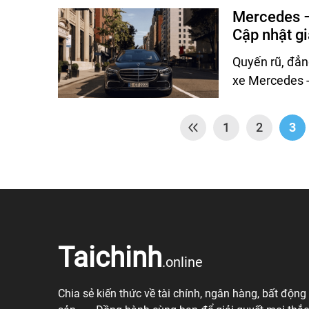
Mercedes –
Cập nhật g
Quyến rũ, đẳn
xe Mercedes -
1
2
3
Taichinh
.online
Chia sẻ kiến thức về tài chính, ngân hàng, bất động