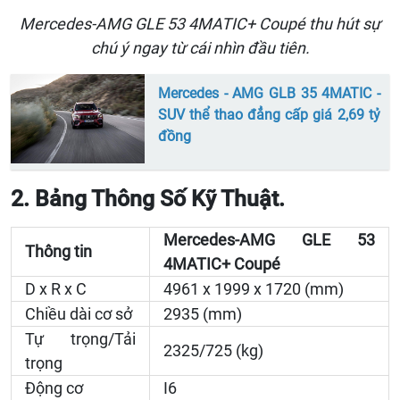
Mercedes-AMG GLE 53 4MATIC+ Coupé thu hút sự
chú ý ngay từ cái nhìn đầu tiên.
Mercedes - AMG GLB 35 4MATIC -
SUV thể thao đẳng cấp giá 2,69 tỷ
đồng
2. Bảng Thông Số Kỹ Thuật.
Mercedes-AMG GLE 53
Thông tin
4MATIC+ Coupé
D x R x C
4961 x 1999 x 1720 (mm)
Chiều dài cơ sở
2935 (mm)
Tự trọng/Tải
2325/725 (kg)
trọng
Động cơ
I6