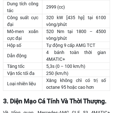
Dung tích công
2999 (cc)
tác
Công suất cực
320 kW [435 hp] tại 6100
đại
vòng/phút
Mô-men xoắn
520 Nm tại 1800 – 4500
cực đại
vòng/phút
Hộp số
Tự động 9 cấp AMG TCT
4 bánh toàn thời gian
Dẫn động
4MATIC+
Tăng tốc
5,3s (0 – 100 km/h)
Vận tốc tối đa
250 (km/h)
Xăng không chì có trị số
Loại nhiên liệu
octane 95 hoặc cao hơn
3. Diện Mạo Cá Tính Và Thời Thượng.
Về tổng quan, Mercedes-AMG GLE 53 4MATIC+