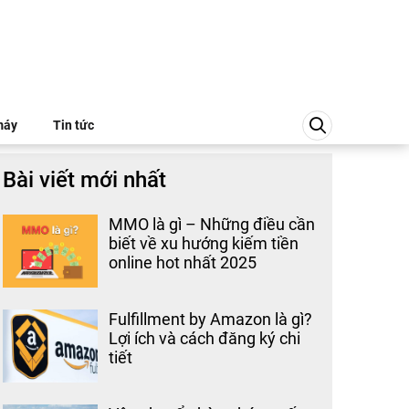
máy
Tin tức
Bài viết mới nhất
MMO là gì – Những điều cần
biết về xu hướng kiếm tiền
online hot nhất 2025
Fulfillment by Amazon là gì?
Lợi ích và cách đăng ký chi
tiết