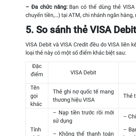
– Đa chức năng:
Bạn có thể dùng thẻ VISA D
chuyển tiền,…) tại ATM, chi nhánh ngân hàng
5. So sánh thẻ VISA Debit
VISA Debit và VISA Credit đều do VISA liên kế
loại thẻ này có một số điểm khác biệt sau:
Đặc
VISA Debit
điểm
Tên
Thẻ ghi nợ quốc tế mang
gọi
Thẻ 
thương hiệu VISA
khác
– Nạp tiền trước rồi mới
– Chi
sử dụng
Tính
– Bạ
– Không thể thanh toán