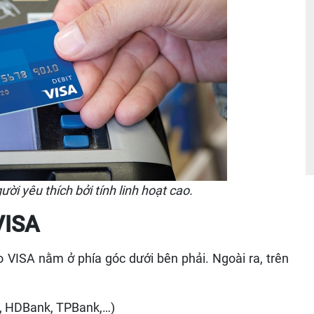
ời yêu thích bởi tính linh hoạt cao.
VISA
o VISA nằm ở phía góc dưới bên phải. Ngoài ra, trên
, HDBank, TPBank,…)