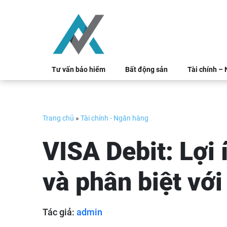
Skip
to
content
Tư vấn bảo hiểm
Bất động sản
Tài chính –
Trang chủ
»
Tài chính - Ngân hàng
VISA Debit: Lợi 
và phân biệt với
Tác giả:
admin