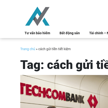
Skip
to
content
Tư vấn bảo hiểm
Bất động sản
Tài chính –
Trang chủ
»
cách gửi tiền tiết kiệm
Tag:
cách gửi ti