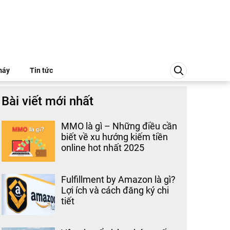
máy
Tin tức
Bài viết mới nhất
MMO là gì – Những điều cần
biết về xu hướng kiếm tiền
online hot nhất 2025
Fulfillment by Amazon là gì?
Lợi ích và cách đăng ký chi
tiết