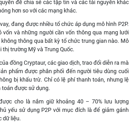
uyền để chia sẻ các tập tin và các tài nguyên khác
hóng hơn so với các mạng khác.
ho vay, đang được nhiều tổ chức áp dụng mô hình P2P.
ó vốn và những người cần vốn thông qua mạng lưới
à không thông qua bất kỳ tổ chức trung gian nào. Mô
 thị trường Mỹ và Trung Quốc.
 của đồng
Cryptaur, các giao dịch, trao đổi diễn ra mà
Sản phẩm được phân phối đến người tiêu dùng cuối
ng bị khấu trừ. Chỉ có lệ phí thanh toán, nhưng lệ
 toán được sử dụng.
 được cho là nắm giữ khoảng 40 – 70% lưu lượng
n chủ yếu sử dụng P2P với mục đích là để giảm gánh
 dữ liệu.