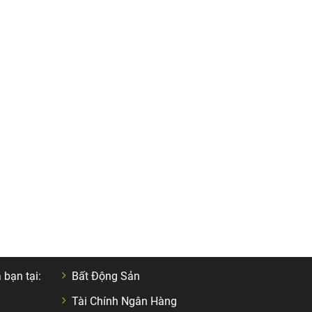
DANH MỤC NỔI BẬC
 bạn tại:
Bất Động Sản
Tài Chính Ngân Hàng