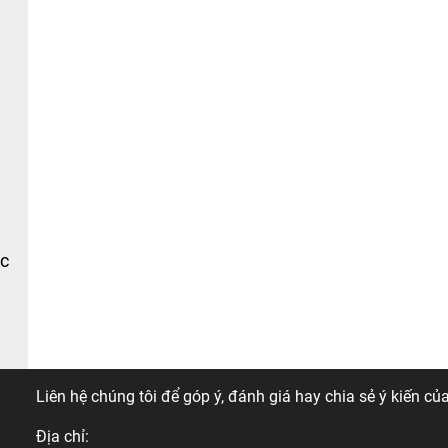
ác
THÔNG TIN LIÊN HỆ
Liên hệ chúng tôi để góp ý, đánh giá hay chia sẻ ý kiến của
Địa chỉ: