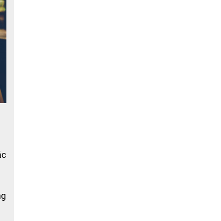
ác
ng