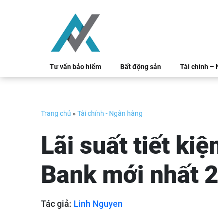
Skip
to
content
Tư vấn bảo hiểm
Bất động sản
Tài chính –
Trang chủ
»
Tài chính - Ngân hàng
Lãi suất tiết k
Bank mới nhất 
Tác giả:
Linh Nguyen