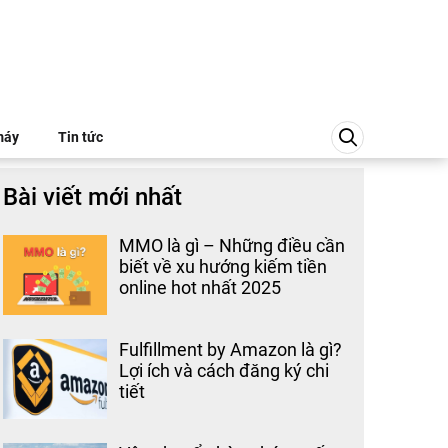
máy
Tin tức
Bài viết mới nhất
MMO là gì – Những điều cần
biết về xu hướng kiếm tiền
online hot nhất 2025
Fulfillment by Amazon là gì?
Lợi ích và cách đăng ký chi
tiết