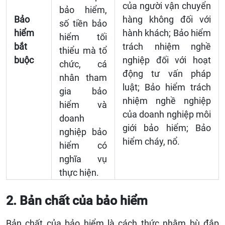
của người vận chuyển
bảo hiểm,
Bảo
hàng không đối với
số tiền bảo
hiểm
hành khách; Bảo hiểm
hiểm tối
bắt
trách nhiệm nghề
thiểu mà tổ
buộc
nghiệp đối với hoạt
chức, cá
động tư vấn pháp
nhân tham
luật; Bảo hiểm trách
gia bảo
nhiệm nghề nghiệp
hiểm và
của doanh nghiệp môi
doanh
giới bảo hiểm; Bảo
nghiệp bảo
hiểm cháy, nổ.
hiểm có
nghĩa vụ
thực hiện.
2. Bản chất của bảo hiểm
Bản chất của bảo hiểm là cách thức nhằm bù đắp