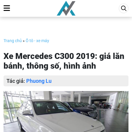
Skip
to
content
Trang chủ
»
Ô tô - xe máy
Xe Mercedes C300 2019: giá lăn
bánh, thông số, hình ảnh
Tác giả:
Phuong Lu