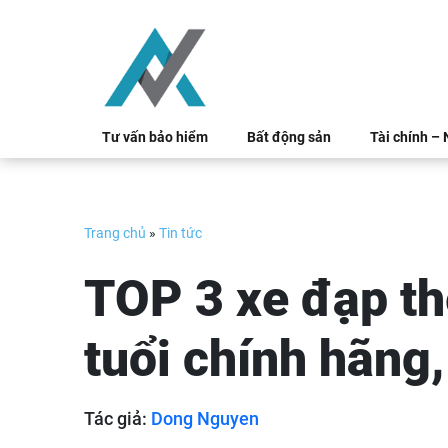
Skip
to
content
Tư vấn bảo hiểm
Bất động sản
Tài chính –
Trang chủ
»
Tin tức
TOP 3 xe đạp th
tuổi chính hãng,
Tác giả:
Dong Nguyen