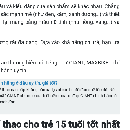
màu và kiểu dáng của sản phẩm sẽ khác nhau. Chẳng
u sắc mạnh mẽ (như đen, xám, xanh dương…) và thiết
i lại mang bảng màu nữ tính (như hồng, vàng…) và
ờng rất đa dạng. Dựa vào khả năng chi trả, bạn lựa
ác thương hiệu nổi tiếng như GIANT, MAXBIKE… để
hành uy tín.
 hãng ở đâu uy tín, giá tốt?
 thao cao cấp không còn xa lạ với các tín đồ đam mê tốc độ. Nếu
mã” GIANT nhưng chưa biết nên mua xe đạp GIANT chính hãng ở
 sách đơn…
 thao cho trẻ 15 tuổi tốt nhất