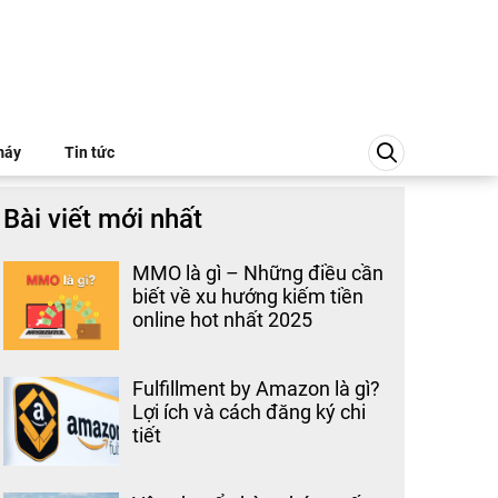
máy
Tin tức
Bài viết mới nhất
MMO là gì – Những điều cần
biết về xu hướng kiếm tiền
online hot nhất 2025
Fulfillment by Amazon là gì?
Lợi ích và cách đăng ký chi
tiết