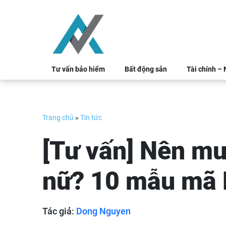
Skip
to
content
Tư vấn bảo hiểm
Bất động sản
Tài chính –
Trang chủ
»
Tin tức
[Tư vấn] Nên mu
nữ? 10 mẫu mã 
Tác giả:
Dong Nguyen