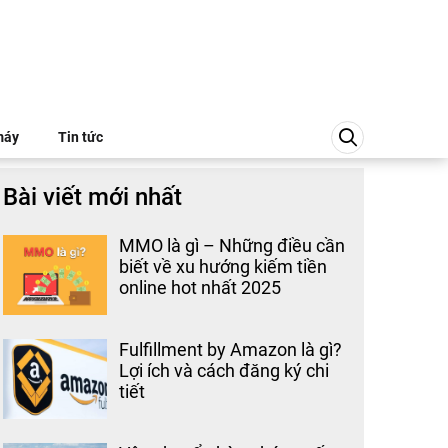
máy
Tin tức
Bài viết mới nhất
MMO là gì – Những điều cần
biết về xu hướng kiếm tiền
online hot nhất 2025
Fulfillment by Amazon là gì?
Lợi ích và cách đăng ký chi
tiết