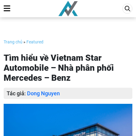
Skip
to
content
Trang chủ
»
Featured
Tìm hiểu về Vietnam Star
Automobile – Nhà phân phối
Mercedes – Benz
Tác giả:
Dong Nguyen