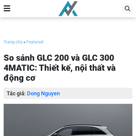
Skip
to
content
Trang chủ
»
Featured
So sánh GLC 200 và GLC 300
4MATIC: Thiết kế, nội thất và
động cơ
Tác giả:
Dong Nguyen