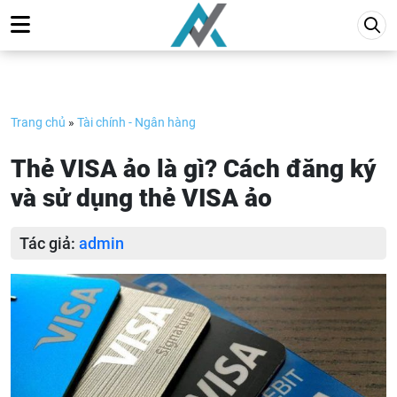
Skip
to
content
Trang chủ
»
Tài chính - Ngân hàng
Thẻ VISA ảo là gì? Cách đăng ký
và sử dụng thẻ VISA ảo
Tác giả:
admin