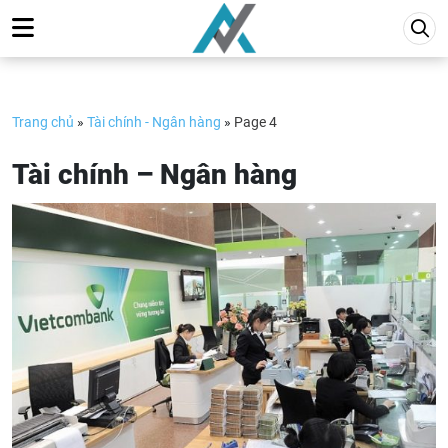
Skip
to
content
Trang chủ
»
Tài chính - Ngân hàng
»
Page 4
Tài chính – Ngân hàng