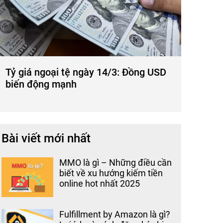
Tỷ giá ngoại tệ ngày 14/3: Đồng USD
biến động mạnh
Bài viết mới nhất
MMO là gì – Những điều cần
biết về xu hướng kiếm tiền
online hot nhất 2025
Fulfillment by Amazon là gì?