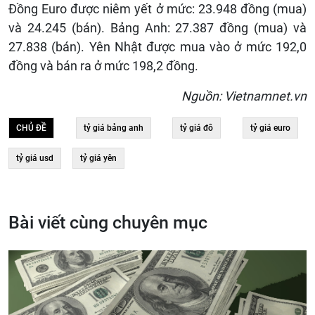
Đồng Euro được niêm yết ở mức: 23.948 đồng (mua)
và 24.245 (bán). Bảng Anh: 27.387 đồng (mua) và
27.838 (bán). Yên Nhật được mua vào ở mức 192,0
đồng và bán ra ở mức 198,2 đồng.
Nguồn: Vietnamnet.vn
CHỦ ĐỀ
tỷ giá bảng anh
tỷ giá đô
tỷ giá euro
tỷ giá usd
tỷ giá yên
Bài viết cùng chuyên mục