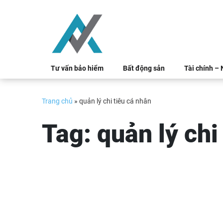
Skip
to
content
Tư vấn bảo hiểm
Bất động sản
Tài chính –
Trang chủ
»
quản lý chi tiêu cá nhân
Tag:
quản lý chi