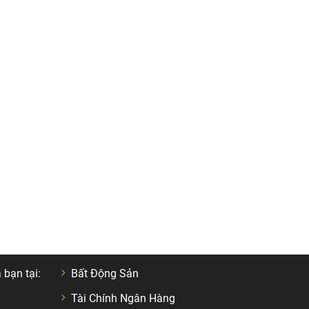
DANH MỤC NỔI BẬC
 bạn tại:
Bất Động Sản
Tài Chính Ngân Hàng