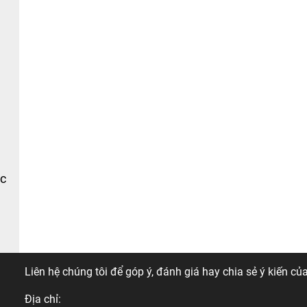
ác
THÔNG TIN LIÊN HỆ
Liên hệ chúng tôi để góp ý, đánh giá hay chia sẻ ý kiến của
Địa chỉ: