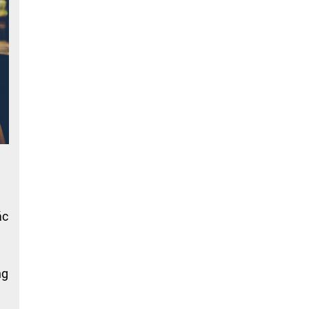
ác
ng