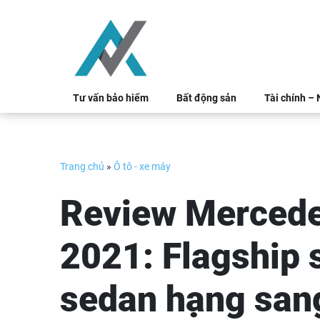
Skip
to
content
Tư vấn bảo hiểm
Bất động sản
Tài chính –
Trang chủ
»
Ô tô - xe máy
Review Mercede
2021: Flagship 
sedan hạng san