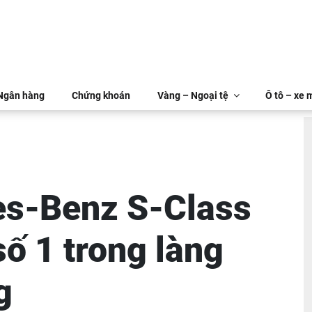
 Ngân hàng
Chứng khoán
Vàng – Ngoại tệ
Ô tô – xe 
s-Benz S-Class
số 1 trong làng
g