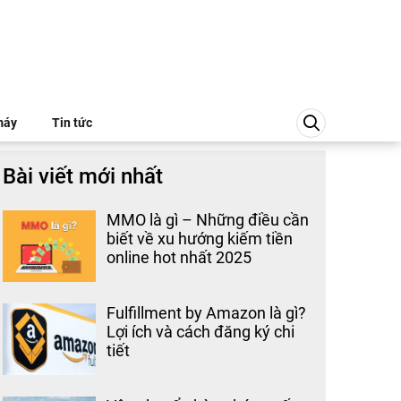
máy
Tin tức
Bài viết mới nhất
MMO là gì – Những điều cần
biết về xu hướng kiếm tiền
online hot nhất 2025
Fulfillment by Amazon là gì?
Lợi ích và cách đăng ký chi
tiết