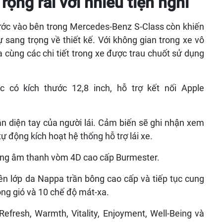
rộng rãi với nhiều tiện nghi
ước vào bên trong Mercedes-Benz S-Class còn khiến
sang trọng về thiết kế. Với không gian trong xe vô
a cùng các chi tiết trong xe được trau chuốt sử dụng
 có kích thước 12,8 inch, hỗ trợ kết nối Apple
n diện tay của người lái. Cảm biến sẽ ghi nhận xem
tự động kích hoạt hệ thống hỗ trợ lái xe.
hống âm thanh vòm 4D cao cấp Burmester.
ên lớp da Nappa trần bông cao cấp và tiếp tục cung
ông gió và 10 chế độ mát-xa.
efresh, Warmth, Vitality, Enjoyment, Well-Being và