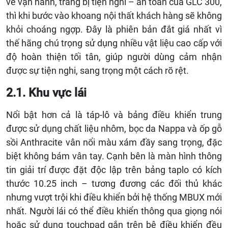
về vận hành, trang bị tiện nghi – an toàn của GLC 300,
thì khi bước vào khoang nội thất khách hàng sẽ không
khỏi choáng ngợp. Đây là phiên bản đắt giá nhất vì
thế hãng chú trọng sử dụng nhiều vật liệu cao cấp với
độ hoàn thiện tối tân, giúp người dùng cảm nhận
được sự tiện nghi, sang trọng một cách rõ rệt.
2.1. Khu vực lái
Nổi bật hơn cả là táp-lô và bảng điều khiển trung
được sử dụng chất liệu nhôm, bọc da Nappa và ốp gỗ
sồi Anthracite vân nổi màu xám đầy sang trọng, đặc
biệt không bám vân tay. Cạnh bên là màn hình thông
tin giải trí được đặt độc lập trên bảng taplo có kích
thước 10.25 inch – tương đương các đối thủ khác
nhưng vượt trội khi điều khiển bởi hệ thống MBUX mới
nhất. Người lái có thể điều khiển thông qua giọng nói
hoặc sử dụng touchpad gắn trên bệ điều khiển đều