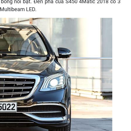
 bóng nổi bật
.
Đèn pha của S450 4Matic 2018 có 3
 Multibeam LED
.