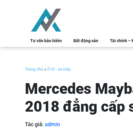
Skip
to
content
Tư vấn bảo hiểm
Bất động sản
Tài chính –
Trang chủ
»
Ô tô - xe máy
Mercedes Mayb
2018 đẳng cấp s
Tác giả:
admin