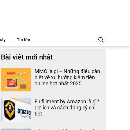
máy
Tin tức
Bài viết mới nhất
MMO là gì – Những điều cần
biết về xu hướng kiếm tiền
online hot nhất 2025
Fulfillment by Amazon là gì?
Lợi ích và cách đăng ký chi
tiết