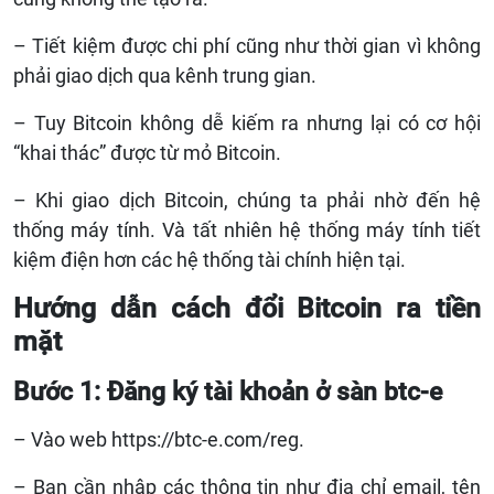
– Tiết kiệm được chi phí cũng như thời gian vì không
phải giao dịch qua kênh trung gian.
– Tuy Bitcoin không dễ kiếm ra nhưng lại có cơ hội
“khai thác” được từ mỏ Bitcoin.
– Khi giao dịch Bitcoin, chúng ta phải nhờ đến hệ
thống máy tính. Và tất nhiên hệ thống máy tính tiết
kiệm điện hơn các hệ thống tài chính hiện tại.
Hướng dẫn cách đổi Bitcoin ra tiền
mặt
Bước 1: Đăng ký tài khoản ở sàn btc-e
– Vào web https://btc-e.com/reg.
– Bạn cần nhập các thông tin như địa chỉ email, tên