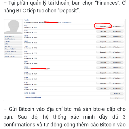
– Tại phần quản lý tài khoản, bạn chọn “Finances”. Ở
hàng BTC tiếp tục chọn “Deposit”.
– Gửi Bitcoin vào địa chỉ btc mà sàn btc-e cấp cho
bạn. Sau đó, hệ thống xác minh đầy đủ 3
confirmations và tự động cộng thêm các Bitcoin vào