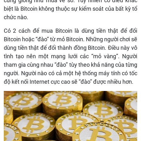
cũng giống như mua vé số. Tuy nhiên có điều khác
biệt là Bitcoin không thuộc sự kiểm soát của bất kỳ tổ
chức nào.
Có 2 cách để mua Bitcoin là dùng tiền thật để đổi
Bitcoin hoặc “đào” từ mỏ Bitcoin. Những người chơi sẽ
dùng tiền thật để đổi thành đồng Bitcoin. Điều này vô
tình tạo nên một mạng lưới các “mỏ vàng”. Người
tham gia cùng nhau “đào” tùy theo khả năng của từng
người. Người nào có cả một hệ thống máy tính có tốc
độ kết nối Internet cực cao sẽ “đào” được nhiều hơn.