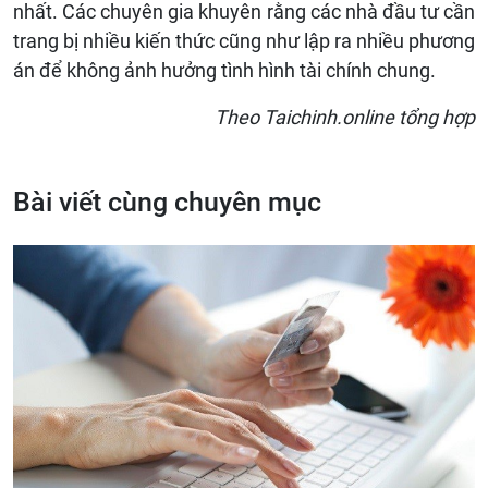
nhất. Các chuyên gia khuyên rằng các nhà đầu tư cần
trang bị nhiều kiến thức cũng như lập ra nhiều phương
án để không ảnh hưởng tình hình tài chính chung.
Theo Taichinh.online tổng hợp
Bài viết cùng chuyên mục