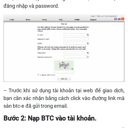
đăng nhập và password.
– Trước khi sử dụng tài khoản tại web để giao dịch,
bạn cần xác nhận bằng cách click vào đường link mà
sàn btc-e đã gửi trong email.
Bước 2: Nạp BTC vào tài khoản.