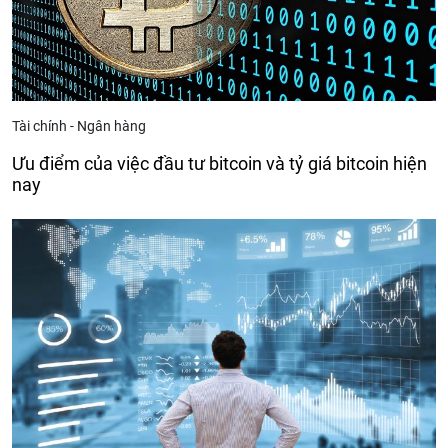
Tài chính - Ngân hàng
Ưu điểm của việc đầu tư bitcoin và tỷ giá bitcoin hiện
nay