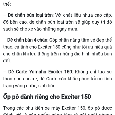
thể:
–
Dè chắn bùn loại tròn
: Với chất liệu nhựa cao cấp,
độ bền cao, dè chắn bùn loại tròn sẽ giúp duy trì độ
sạch sẽ cho xe vào những ngày mưa.
–
Dè chắn bùn 4 chân:
Góp phần nâng tầm vẻ đẹp thể
thao, cá tính cho Exciter 150 cũng như tối ưu hiệu quả
che chắn khi lưu thông trên những địa hình nhiều bùn
đất.
–
Dè Carte Yamaha Exciter 150:
Không chỉ tạo sự
thon gọn cho xe, dè Carte còn khắc phục tối ưu tình
trạng văng nước, sình bùn.
Ốp pô dành riêng cho Exciter 150
Trong các phụ kiện xe máy Exciter 150, ốp pô được
đánh giá là sản phẩm nâng tầm rõ nét nhất phong