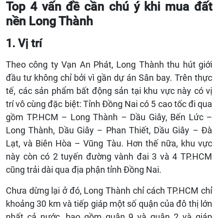
Top 4 vấn đề cần chú ý khi mua đất
nền Long Thành
1. Vị trí
Theo công ty Vạn An Phát, Long Thành thu hút giới
đầu tư không chỉ bởi vì gần dự án Sân bay. Trên thực
tế, các sản phẩm bất động sản tại khu vực này có vị
trí vô cùng đặc biệt: Tỉnh Đồng Nai có 5 cao tốc đi qua
gồm TP.HCM – Long Thành – Dầu Giây, Bến Lức –
Long Thành, Dầu Giây – Phan Thiết, Dầu Giây – Đà
Lạt, và Biên Hòa – Vũng Tàu. Hơn thế nữa, khu vực
này còn có 2 tuyến đường vành đai 3 và 4 TP.HCM
cũng trải dài qua địa phận tỉnh Đồng Nai.
Chưa dừng lại ở đó, Long Thành chỉ cách TP.HCM chỉ
khoảng 30 km và tiếp giáp một số quận của đô thị lớn
nhất cả nước, bao gồm quận 9 và quận 2 và giáp