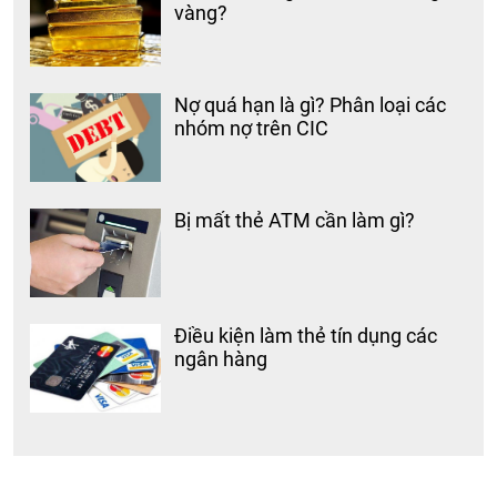
vàng?
Nợ quá hạn là gì? Phân loại các
nhóm nợ trên CIC
Bị mất thẻ ATM cần làm gì?
Điều kiện làm thẻ tín dụng các
ngân hàng