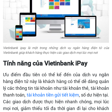
Vietinbank ipay là một trong những dịch vụ ngân hàng điện tử của
Vietinbank giúp khách hàng thực hiện các giao dịch mọi lúc mọi nơi
Tính năng của Vietinbank iPay
Ưu điểm đầu tiên có thể kể đến của dịch vụ ngân
hàng điện tử này là khách hàng có thể dễ dàng quản
lý các thông tin tài khoản như tài khoản thẻ, tài khoản
thanh toán,
tài khoản tiền gửi tiết kiệm
, số dư hiện tại.
Các giao dịch được thực hiện nhanh chóng, mọi lúc
mọi nơi, giảm thiểu tối đa thời gian đi lại cho khách