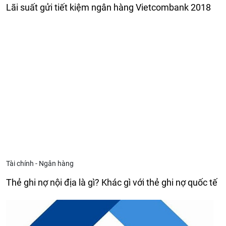
Lãi suất gửi tiết kiệm ngân hàng Vietcombank 2018
Tài chính - Ngân hàng
Thẻ ghi nợ nội địa là gì? Khác gì với thẻ ghi nợ quốc tế