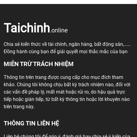
Taichinh
.online
Chia sẻ kiến thức về tài chính, ngân hàng, bất động sản,……
Đồng hành cùng bạn để giải quyết mọi thắc mắc của bạn
MIỄN TRỪ TRÁCH NHIỆM
Thông tin trên trang được cung cấp cho mục đích tham
khảo. Chúng tôi không chịu bất kỳ trách nhiệm nào, đối với
các vấn đề pháp lý, mất mát hoặc rủi ro, do hậu quả trực
tiếp hoặc gián tiếp, từ bất kỳ thông tin hoặc lời khuyên nào
trên trang này.
THÔNG TIN LIÊN HỆ
Liên hệ chúng tôi để góp ý, đánh giá hay chia sẻ ý kiến của