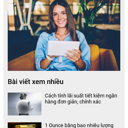
Bài viết xem nhiều
Cách tính lãi suất tiết kiệm ngân
hàng đơn giản, chính xác
1 Ounce bằng bao nhiêu lượng