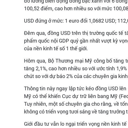
đo lường biến động đồng bạc xanh với 6 đồng 
100,52 điểm, cao hơn nhiều so với mức 100,08
USD đứng ở mức: 1 euro đổi 1,0682 USD; 112,
Đêm qua, đồng USD trên thị trường quốc tế t
phẩm quốc nội GDP quý gần nhất vượt kỳ vọng.
của nền kinh tế số 1 thế giới.
Hôm qua, Bộ Thương mại Mỹ công bố tăng t
tăng 2,1%, cao hơn nhiều so với ước tính 1,9
chút so với dự báo 2% của các chuyên gia kinh
Thông tin này ngay lập tức kéo đồng USD lên g
Mỹ có thể khiến Cục dự trữ liên bang Mỹ (Fed)
Tuy nhiên, một số chuyên gia cho rằng, về tổ
không có triển vọng tươi sáng về tăng trưởng t
Giới đầu tư vẫn lo ngại triển vọng nền kinh 