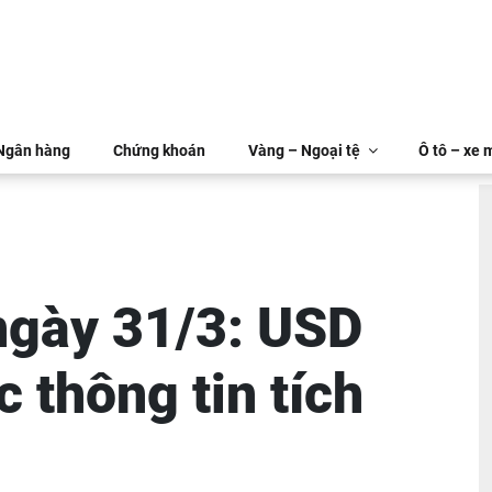
 Ngân hàng
Chứng khoán
Vàng – Ngoại tệ
Ô tô – xe 
 ngày 31/3: USD
 thông tin tích