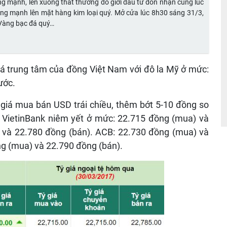
g mạnh, lên xuống thất thường do giới đầu tư đón nhận cùng lúc
động mạnh lên mặt hàng kim loại quý. Mở cửa lúc 8h30 sáng 31/3,
Vàng bạc đá quý…
á trung tâm của đồng Việt Nam với đô la Mỹ ở mức:
ước.
giá mua bán USD trái chiều, thêm bớt 5-10 đồng so
và VietinBank niêm yết ở mức: 22.715 đồng (mua) và
 và 22.780 đồng (bán). ACB: 22.730 đồng (mua) và
g (mua) và 22.790 đồng (bán).