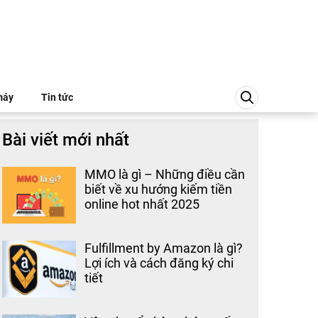
máy
Tin tức
Bài viết mới nhất
MMO là gì – Những điều cần
biết về xu hướng kiếm tiền
online hot nhất 2025
Fulfillment by Amazon là gì?
Lợi ích và cách đăng ký chi
tiết