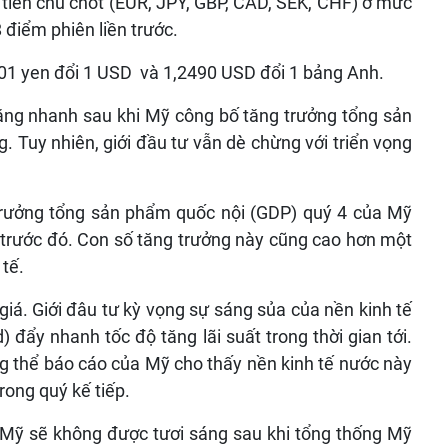
tiền chủ chốt (EUR, JPY, GBP, CAD, SEK, CHF) ở mức
 điểm phiên liền trước.
01 yen đổi 1 USD và 1,2490 USD đổi 1 bảng Anh.
ăng nhanh sau khi Mỹ công bố tăng trưởng tổng sản
 Tuy nhiên, giới đầu tư vẫn dè chừng với triển vọng
rưởng tổng sản phẩm quốc nội (GDP) quý 4 của Mỹ
% trước đó. Con số tăng trưởng này cũng cao hơn một
 tế.
iá. Giới đâu tư kỳ vọng sự sáng sủa của nền kinh tế
 đẩy nhanh tốc độ tăng lãi suất trong thời gian tới.
ng thể báo cáo của Mỹ cho thấy nền kinh tế nước này
rong quý kế tiếp.
tế Mỹ sẽ không được tươi sáng sau khi tổng thống Mỹ