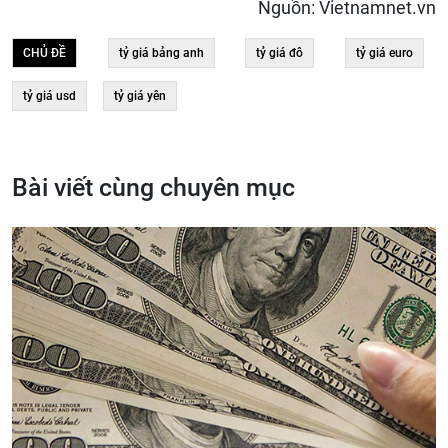
Nguồn: Vietnamnet.vn
CHỦ ĐỀ
tỷ giá bảng anh
tỷ giá đô
tỷ giá euro
tỷ giá usd
tỷ giá yên
Bài viết cùng chuyên mục