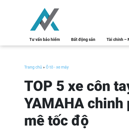
Skip
to
content
Tư vấn bảo hiểm
Bất động sản
Tài chính –
Trang chủ
»
Ô tô - xe máy
TOP 5 xe côn ta
YAMAHA chinh p
mê tốc độ