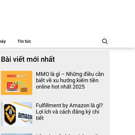
máy
Tin tức
Bài viết mới nhất
MMO là gì – Những điều cần
biết về xu hướng kiếm tiền
online hot nhất 2025
Fulfillment by Amazon là gì?
Lợi ích và cách đăng ký chi
tiết