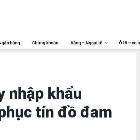
 Ngân hàng
Chứng khoán
Vàng – Ngoại tệ
Ô tô – xe 
y nhập khẩu
hục tín đồ đam