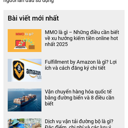
người lần đầu sử dụng
Bài viết mới nhất
MMO là gì – Những điều cần biết
về xu hướng kiếm tiền online hot
nhất 2025
Fulfillment by Amazon là gì? Lợi
ích và cách đăng ký chi tiết
Vận chuyển hàng hóa quốc tế
bằng đường biển và 8 điều cần
biết
Dịch vụ vận tải đường bộ là gì?
Đặc điểm, chi phí và các lưu ý