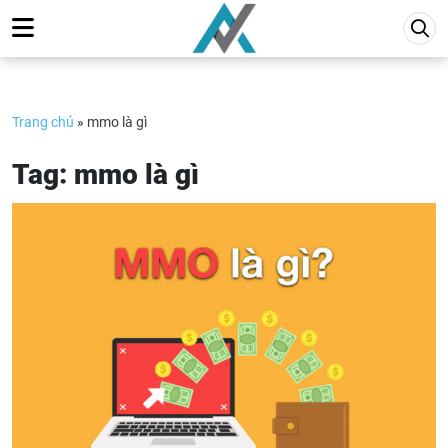
Skip
to
content
Trang chủ
»
mmo là gì
Tag:
mmo là gì