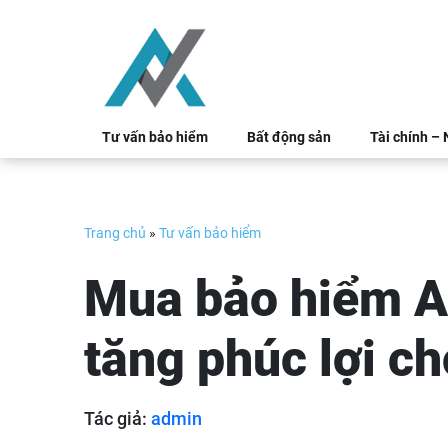
Skip
to
content
Tư vấn bảo hiểm
Bất động sản
Tài chính –
Trang chủ
»
Tư vấn bảo hiểm
Mua bảo hiểm A
tăng phúc lợi c
Tác giả:
admin