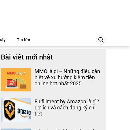
máy
Tin tức
Bài viết mới nhất
MMO là gì – Những điều cần
biết về xu hướng kiếm tiền
online hot nhất 2025
Fulfillment by Amazon là gì?
Lợi ích và cách đăng ký chi
tiết