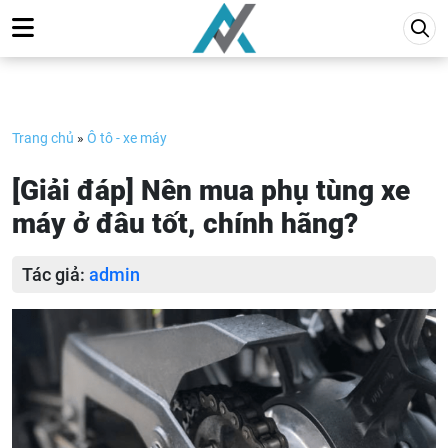
Skip
to
content
Trang chủ
»
Ô tô - xe máy
[Giải đáp] Nên mua phụ tùng xe
máy ở đâu tốt, chính hãng?
Tác giả:
admin