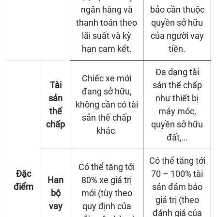
ngân hàng và
bảo cần thuộc
thanh toán theo
quyền sở hữu
lãi suất và kỳ
của người vay
hạn cam kết.
tiền.
Đa dạng tài
Chiếc xe mới
Tài
sản thế chấp
đang sở hữu,
sản
như thiết bị
không cần có tài
thế
máy móc,
sản thế chấp
chấp
quyền sở hữu
khác.
đất,…
Có thể tăng tới
Có thể tăng tới
Đặc
70 – 100% tài
Han
80% xe giá trị
điểm
sản đảm bảo
bộ
mới (tùy theo
giá trị (theo
vay
quy định của
đánh giá của